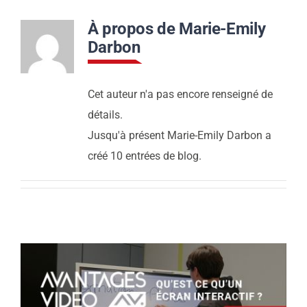
Contact
À propos de
Marie-Emily
Darbon
Actualités
Cet auteur n'a pas encore renseigné de
détails.
Support
Jusqu'à présent Marie-Emily Darbon a
créé 10 entrées de blog.
Télécharger notre
brochure
Appelez nous
Envoyez nous un email