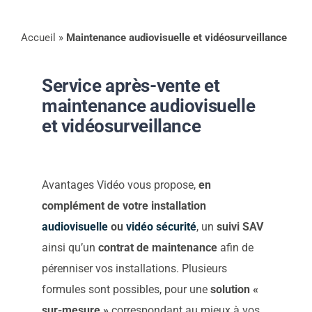
Contact
Accueil
»
Maintenance audiovisuelle et vidéosurveillance
Actualités
Service après-vente et
maintenance audiovisuelle
Support
et vidéosurveillance
Télécharger notre
Avantages Vidéo vous propose,
en
complément de votre installation
brochure
audiovisuelle
ou
vidéo sécurité
, un
suivi SAV
ainsi qu’un
contrat de maintenance
afin de
Appelez nous
pérenniser vos installations. Plusieurs
formules sont possibles, pour une
solution «
Envoyez nous un email
sur-mesure »
correspondant au mieux à vos