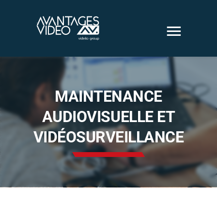
Passer
au
contenu
Solutions
audiovisuelles
MAINTENANCE
AUDIOVISUELLE ET
Solutions vidéo
VIDÉOSURVEILLANCE
sécurité
Nous sommes
Nos Réalisations