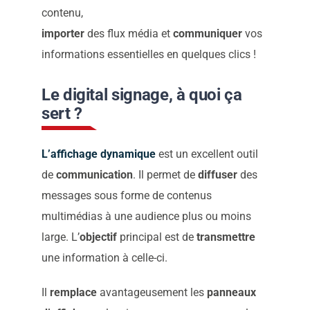
contenu,
Envoyez nous un email
importer
des flux média et
communiquer
vos
informations essentielles en quelques clics !
Nous vous
Le digital signage, à quoi ça
recontacterons
sert ?
L’affichage dynamique
est un excellent outil
de
communication
. Il permet de
diffuser
des
messages sous forme de contenus
multimédias à une audience plus ou moins
large. L’
objectif
principal est de
transmettre
une information à celle-ci.
Il
remplace
avantageusement les
panneaux