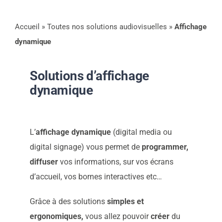
Accueil
»
Toutes nos solutions audiovisuelles
»
Affichage
Contact
dynamique
Actualités
Solutions d’affichage
dynamique
Support
L’
affichage dynamique
(digital media ou
Télécharger notre
digital signage) vous permet de
programmer,
diffuser
vos informations, sur vos écrans
brochure
d’accueil, vos bornes interactives etc…
Grâce à des solutions
simples et
Appelez nous
ergonomiques,
vous allez pouvoir
créer
du