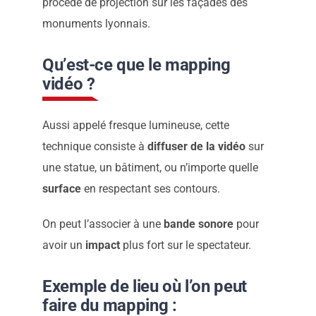
procédé de projection sur les façades des
Envoyez nous un email
monuments lyonnais.
Nous vous
Qu’est-ce que le mapping
vidéo ?
recontacterons
Aussi appelé fresque lumineuse, cette
technique consiste à
diffuser de la vidéo
sur
une statue, un bâtiment, ou n’importe quelle
surface
en respectant ses contours.
On peut l’associer à une
bande sonore
pour
avoir un
impact
plus fort sur le spectateur.
Exemple de lieu où l’on peut
faire du mapping :