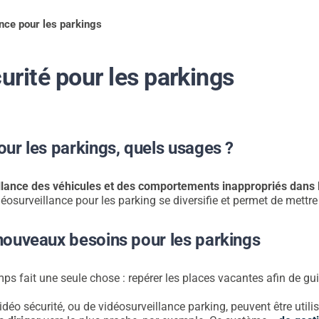
Nos Réalisations
nce pour les parkings
Contact
urité pour les parkings
Actualités
our les parkings, quels usages ?
Support
llance des véhicules et des comportements inappropriés dans 
idéosurveillance pour les parking se diversifie et permet de mettr
Télécharger notre
 nouveaux besoins pour les parkings
brochure
 fait une seule chose : repérer les places vacantes afin de guid
Appelez nous
déo sécurité, ou de vidéosurveillance parking, peuvent être utilis