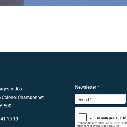
Newsletter
*
ages Vidéo
e Colonel Chambonnet
69500
 41 19 19