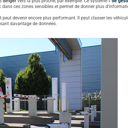
es
diriger
vers la plus proche, par exemple. Ce système «
de gest
afic dans ces zones sensibles et permet de donner plus d’informat
Envoyez nous un email
et peut devenir encore plus performant. Il peut classer les véhicu
nissant davantage de données.
Nous vous
recontacterons