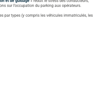
ion et de guidage
» réduit le stress des conducteurs,
ions sur l’occupation du parking aux opérateurs.
les par types (y compris les véhicules immatriculés, les