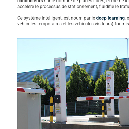
conducteurs
sur le nombre de places libres, et même l
accélère le processus de stationnement, fluidifie le tr
Ce système intelligent, est nourri par le
deep learning
, 
véhicules temporaires et les véhicules visiteurs) four