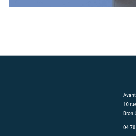
Avant
10 ru
Bron 
04 78