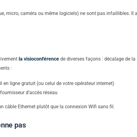
que, micro, caméra ou même logiciels) ne sont pas infaillibles. Il
Nous vous
recontacterons
 vivement
la visioconférence
de diverses façons : décalage de la
ents :
 en ligne gratuit (ou celui de votre opérateur internet)
 fournisseur d’accès réseau
un câble Ethernet plutôt que la connexion Wifi sans fil.
onne pas