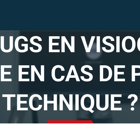
BUGS EN VISI
Solutions
audiovisuelles
IRE EN CAS DE
Solutions vidéo
TECHNIQUE ?
sécurité
Nous sommes
Nos Réalisations