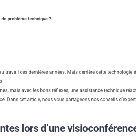
Contact
s de problème technique ?
Actualités
Support
 au travail ces dernières années. Mais derrière cette technolog
s.
Télécharger notre
nes, mais avec les bons réflexes, une assistance technique réact
e. Dans cet article, nous vous partageons nos conseils d’experts
brochure
Appelez nous
ntes lors d’une visioconférenc
Envoyez nous un email