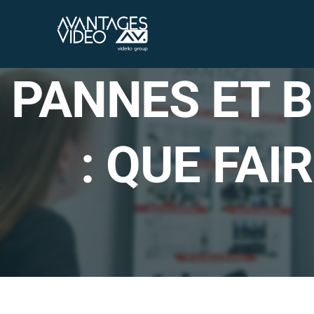
Passer
au
contenu
PANNES ET 
: QUE FA