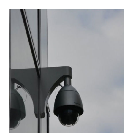
Contact
Actualités
Support
Télécharger notre
brochure
Appelez nous
Envoyez nous un email