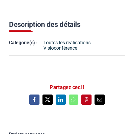
Nous vous
Description des détails
recontacterons
Catégorie(s) :
Toutes les réalisations
Visioconférence
Partagez ceci !
Facebook
X
LinkedIn
WhatsApp
Pinterest
Email