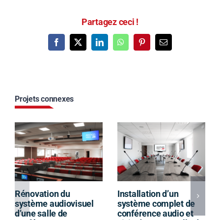
Partagez ceci !
Nous vous
Facebook
X
LinkedIn
WhatsApp
Pinterest
Email
recontacterons
Projets connexes
Rénovation du
Installation d’un
système audiovisuel
système complet de
d’une salle de
conférence audio et