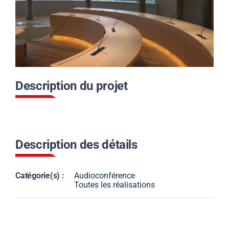
Contact
Actualités
Description du projet
Support
Télécharger notre
Description des détails
brochure
Catégorie(s) :
Audioconférence
Toutes les réalisations
Appelez nous
Envoyez nous un email