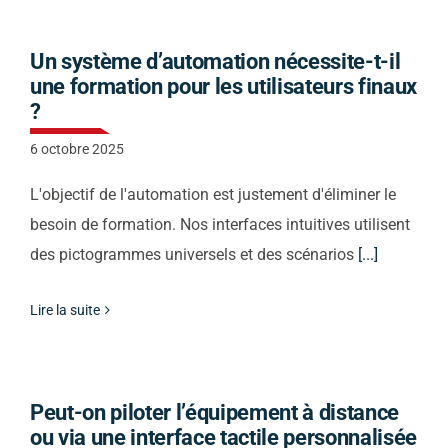
Contact
Un système d’automation nécessite-t-il
une formation pour les utilisateurs finaux
Actualités
?
6 octobre 2025
Support
L'objectif de l'automation est justement d'éliminer le
besoin de formation. Nos interfaces intuitives utilisent
des pictogrammes universels et des scénarios
[...]
Télécharger notre
Lire la suite
brochure
Appelez nous
Peut-on piloter l’équipement à distance
ou via une interface tactile personnalisée
Envoyez nous un email