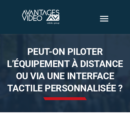
Passer
au
contenu
Solutions
PEUT-ON PILOTER
L’ÉQUIPEMENT À DISTANCE
audiovisuelles
OU VIA UNE INTERFACE
Solutions vidéo
TACTILE PERSONNALISÉE ?
sécurité
Nous sommes
Nos Réalisations