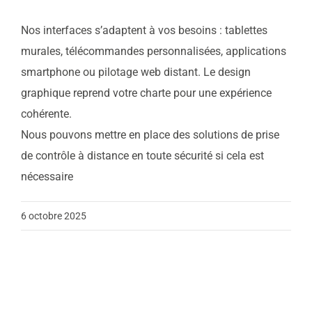
Nos interfaces s’adaptent à vos besoins : tablettes
Contact
murales, télécommandes personnalisées, applications
smartphone ou pilotage web distant. Le design
Actualités
graphique reprend votre charte pour une expérience
cohérente.
Nous pouvons mettre en place des solutions de prise
Support
de contrôle à distance en toute sécurité si cela est
nécessaire
Télécharger notre
6 octobre 2025
brochure
Appelez nous