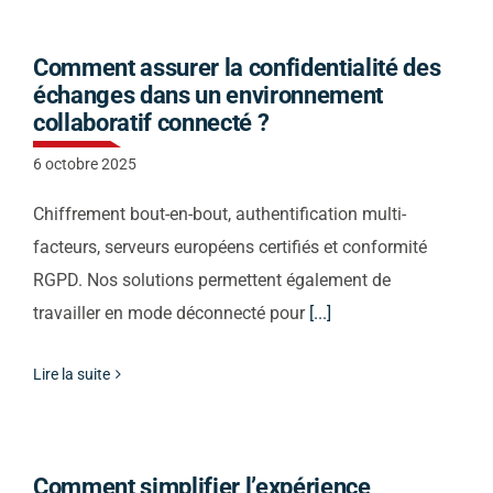
Contact
Comment assurer la confidentialité des
échanges dans un environnement
Actualités
collaboratif connecté ?
6 octobre 2025
Support
Chiffrement bout-en-bout, authentification multi-
facteurs, serveurs européens certifiés et conformité
RGPD. Nos solutions permettent également de
Télécharger notre
travailler en mode déconnecté pour
[...]
brochure
Lire la suite
Appelez nous
Envoyez nous un email
Comment simplifier l’expérience