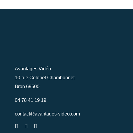
Nos Réalisations
Contact
Actualités
Support
Avantages Vidéo
10 rue Colonel Chambonnet
Bron 69500
Télécharger notre
04 78 41 19 19
brochure
contact@avantages-video.com
Appelez nous