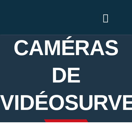
Passer
au
contenu
CAMÉRAS
DE
VIDÉOSURV