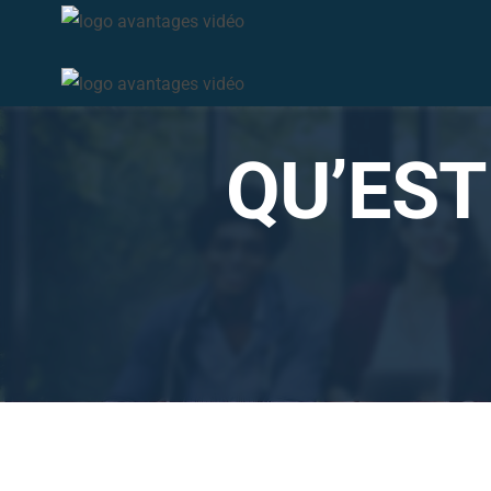
Passer
au
contenu
QU’EST