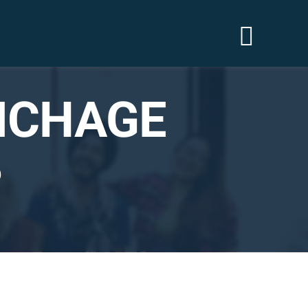
FICHAGE
?