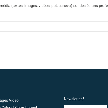
Nos Réalisations
dia (textes, images, vidéos, ppt, caneva) sur des écrans profess
Contact
Actualités
Support
Télécharger notre
brochure
Newsletter
*
ages Vidéo
Appelez nous
e Colonel Chambonnet