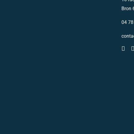
Bron 
04 78
conta