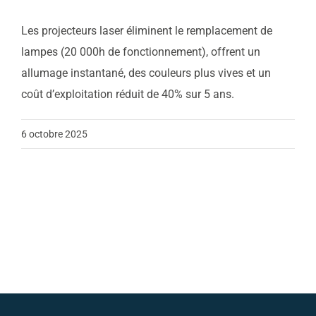
Les projecteurs laser éliminent le remplacement de
Contact
lampes (20 000h de fonctionnement), offrent un
allumage instantané, des couleurs plus vives et un
Actualités
coût d’exploitation réduit de 40% sur 5 ans.
6 octobre 2025
Support
Télécharger notre
brochure
Appelez nous