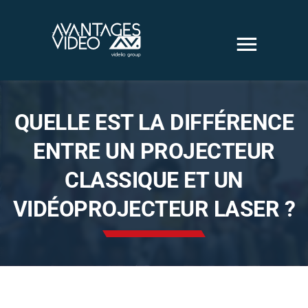
Passer
au
contenu
Solutions
QUELLE EST LA DIFFÉRENCE
ENTRE UN PROJECTEUR
audiovisuelles
CLASSIQUE ET UN
Solutions vidéo
VIDÉOPROJECTEUR LASER ?
sécurité
Nous sommes
Nos Réalisations