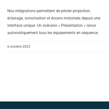
Nos intégrations permettent de piloter projection,
Contact
éclairage, sonorisation et écrans motorisés depuis une
interface unique. Un scénario « Présentation » lance
Actualités
automatiquement tous les équipements en séquence.
6 octobre 2025
Support
Télécharger notre
brochure
Appelez nous