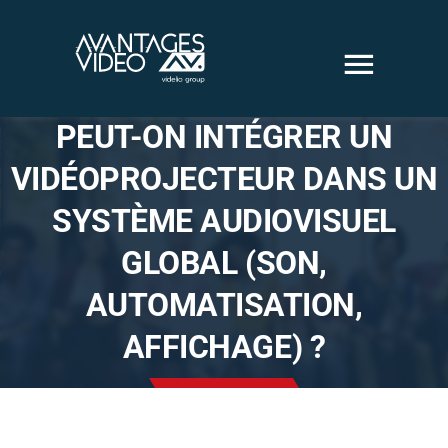
Passer
au
contenu
PEUT-ON INTÉGRER UN
Solutions
VIDÉOPROJECTEUR DANS UN
SYSTÈME AUDIOVISUEL
audiovisuelles
GLOBAL (SON,
Solutions vidéo
AUTOMATISATION,
sécurité
AFFICHAGE) ?
Nous sommes
Nos Réalisations