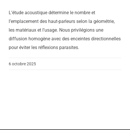
L’étude acoustique détermine le nombre et
Contact
l’emplacement des haut-parleurs selon la géométrie,
les matériaux et l’usage. Nous privilégions une
Actualités
diffusion homogène avec des enceintes directionnelles
pour éviter les réflexions parasites.
Support
6 octobre 2025
Télécharger notre
brochure
Appelez nous