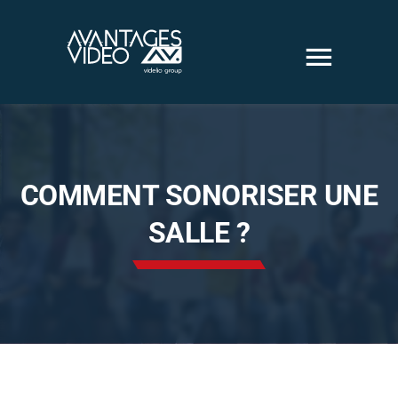
Passer
au
contenu
Solutions
COMMENT SONORISER UNE
audiovisuelles
SALLE ?
Solutions vidéo
sécurité
Nous sommes
Nos Réalisations