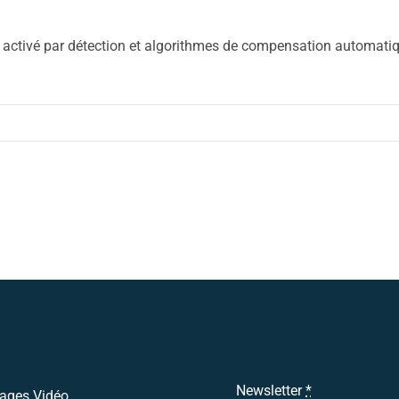
Nos Réalisations
t activé par détection et algorithmes de compensation automati
Contact
Actualités
Support
Télécharger notre
brochure
Appelez nous
Newsletter
*
ages Vidéo