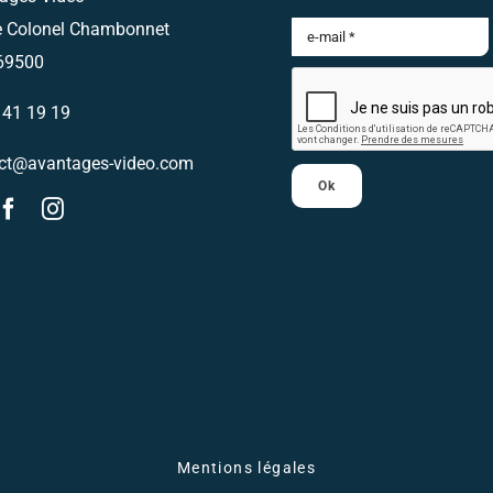
e Colonel Chambonnet
Envoyez nous un email
69500
Nous vous
 41 19 19
ct@avantages-video.com
recontacterons
Ok
Mentions légales