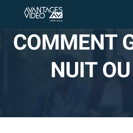
Passer
au
contenu
COMMENT G
NUIT OU